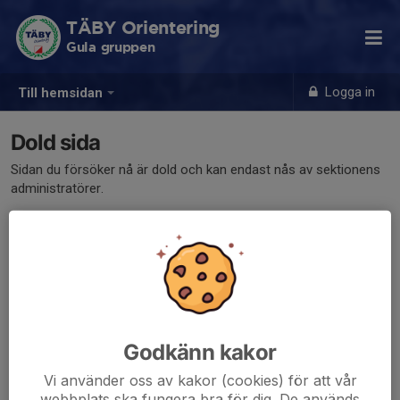
TÄBY Orientering
Gula gruppen
Logga in
Till hemsidan
Dold sida
Sidan du försöker nå är dold och kan endast nås av sektionens
administratörer.
Godkänn kakor
Vi använder oss av kakor (cookies) för att vår
webbplats ska fungera bra för dig. De används