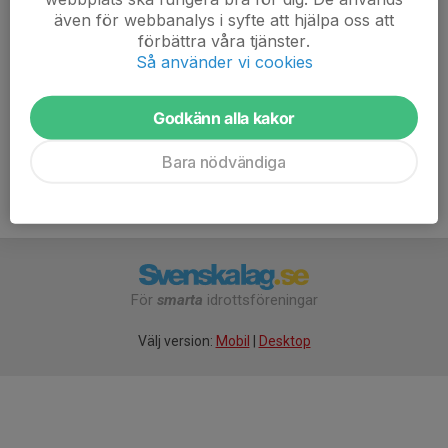
även för webbanalys i syfte att hjälpa oss att
educationwebregistration.idrottonline.se/home/index/1
förbättra våra tjänster.
812445
Så använder vi cookies
inbjudan - 15-16.pdf
Godkänn alla kakor
Bara nödvändiga
För
smarta
idrottsföreningar
Välj version:
Mobil
|
Desktop