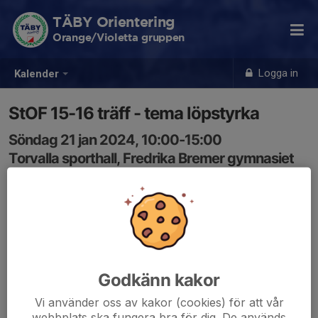
TÄBY Orientering
Orange/Violetta gruppen
Logga in
Kalender
StOF 15-16 träff - tema löpstyrka
Söndag 21 jan 2024, 10:00-15:00
Torvalla sporthall, Fredrika Bremer gymnasiet
Samling: 10:00
Tema löpstyrka.
Ungdomarna får stifta bekantskap med olika former av
praktiska pass med teoretisk grund för att förbättra sin
löpstyrka.
Godkänn kakor
Anmälan senast 14 januari i IOL Utbildningsmodul se
Vi använder oss av kakor (cookies) för att vår
länk
webbplats ska fungera bra för dig. De används