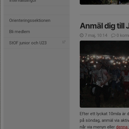
Intervallslingor
Orienteringssektionen
Anmäl dig till
Bli medlem
7 maj, 10:14
0 kom
StOF junior och U23
Efter ett lyckat 10mila är 
på söndag, anmäl via akti
når via menyn eller
denna 