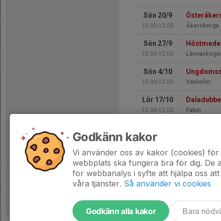
Sön 20/9
Österåker
10:00-12:00
Åkersberga
Sön 27/9
Höstmede
10:00-12:00
Lännaskoge
Sön 4/10
Ungdomsse
10:00-12:00
Vaxholm
Lör 17/10
Daladubbel
10:00-12:00
Falun
Sön 18/10
Daladubbel
Godkänn kakor
10:00-12:00
Falun
Vi använder oss av kakor (cookies) för 
Hela kalendern
webbplats ska fungera bra för dig. De
för webbanalys i syfte att hjälpa oss att
våra tjänster.
Så använder vi cookies
Godkänn alla kakor
Bara nödv