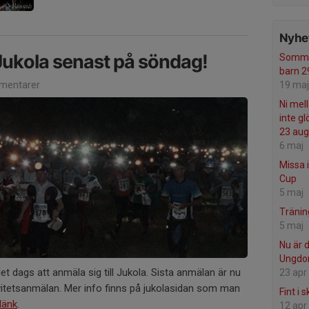
Nyhet
 Jukola senast på söndag!
Somma
barn 29 
mentarer
19 maj
Ni mell
inte g
23 aug
6 maj
Missa 
Cup
5 maj
Tränin
5 maj
Nu är 
Ungdo
det dags att anmäla sig till Jukola. Sista anmälan är nu
23 apr
vitetsanmälan. Mer info finns på jukolasidan som man
Fint i 
länk
.
12 apr