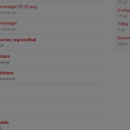
29 jul
marläger 22-23 aug
O-ring
, Huddinge
19 jul
mmarläger
TOKar 
, Huddinge
2 jul
Somma
rien, regionsfinal
28 jun
 IP
stans
aninge
istans
rreservat
edeln
t