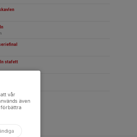
skavlen
ln
n
riefinal
n stafett
n patrull
att vår
 används även
 förbättra
ändiga