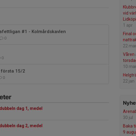
Klubbre
vid vä
Lidköp
1 apr
tafettligan #1 - Kolmårdskavlen
Final o
0
nattra
22 ma
Våren 
0
torsda
10 ma
 första 15/2
Helgtr
0
22 jan
eter
Nyhet
dubbeln dag 1, medel
Arenab
30 jul
dubbeln dag 2, medel
Baka t
9 augu