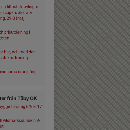
sa till publiktävlingar
rldscupen, Skara &
ing, 29-31maj
ch prisutdelning i
keten
r
är här, och med den
gsteknikträning
r
äningarna drar igång!
er från Täby OK
ygge torsdag 6/8 kl 17
ill Vildmarksdubbeln 8-
sti