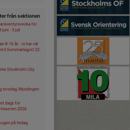
er från sektionen
räventyrsvecka för
juni - 3 juli
an 8-16 år... ni har väl
lömt Sommarlägret 22-
inte Stockholm City
g torsdag, Mysslingen
det dags för
msserien 2026
skogen på tisdag