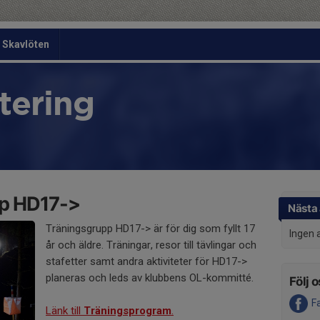
Skavlöten
tering
p HD17->
Nästa 
Träningsgrupp HD17-> är för dig som fyllt 17
Ingen 
år och äldre. Träningar, resor till tävlingar och
stafetter samt andra aktiviteter för HD17->
planeras och leds av klubbens OL-kommitté.
Följ o
F
Länk till
Träningsprogram
.