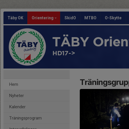
Täby OK
Orientering
SkidO
MTBO
O-Skytte
TÄBY Orien
HD17->
Träningsgrup
Hem
Nyheter
Kalender
Träningsprogram