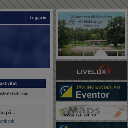
Logga in
aktivitet
aktivitet inbokad
ss på...
acebook