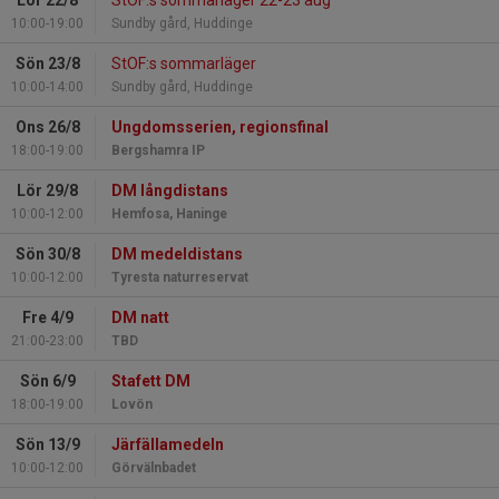
Lör 22/8
StOF:s sommarläger 22-23 aug
10:00-19:00
Sundby gård, Huddinge
Sön 23/8
StOF:s sommarläger
10:00-14:00
Sundby gård, Huddinge
Ons 26/8
Ungdomsserien, regionsfinal
18:00-19:00
Bergshamra IP
Lör 29/8
DM långdistans
10:00-12:00
Hemfosa, Haninge
Sön 30/8
DM medeldistans
10:00-12:00
Tyresta naturreservat
Fre 4/9
DM natt
21:00-23:00
TBD
Sön 6/9
Stafett DM
18:00-19:00
Lovön
Sön 13/9
Järfällamedeln
10:00-12:00
Görvälnbadet