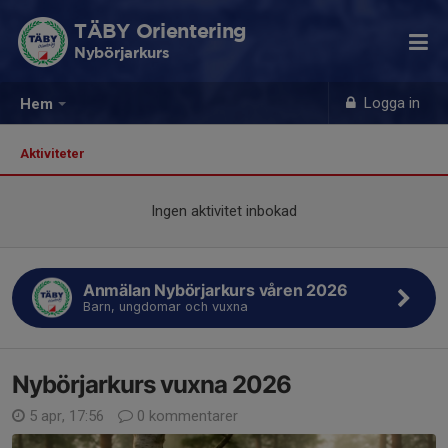
TÄBY Orientering
Nybörjarkurs
Logga in
Hem
Aktiviteter
Ingen aktivitet inbokad
Anmälan Nybörjarkurs våren 2026
Barn, ungdomar och vuxna
Nybörjarkurs vuxna 2026
5 apr, 17:56
0 kommentarer