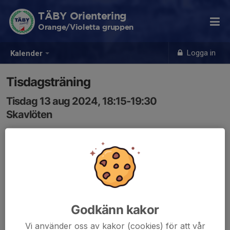
TÄBY Orientering
Orange/Violetta gruppen
Logga in
Kalender
Tisdagsträning
Tisdag 13 aug 2024, 18:15-19:30
Skavlöten
Samling: 18:15
Övning: stegringsbana.
Tag med plastficka, kompass samt skor för skog.
Kom ihåg att du inte glömmer att pricka av dig på listan
när du är tillbaka från skogen.
Godkänn kakor
Ta med ombyte så du kan duscha och bada bastu eller
Vi använder oss av kakor (cookies) för att vår