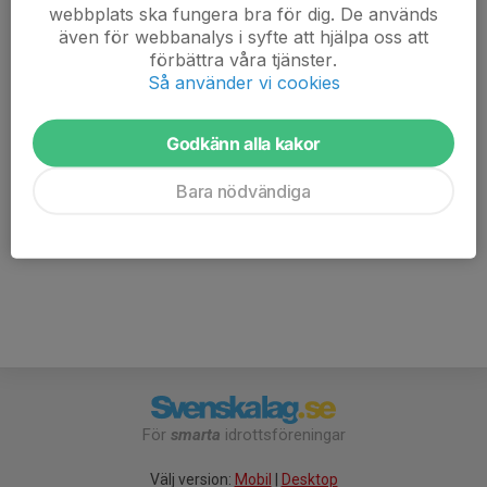
kanske t o m bada i sjön efter träningen.
webbplats ska fungera bra för dig. De används
även för webbanalys i syfte att hjälpa oss att
förbättra våra tjänster.
Efter fikar vi gemensamt i stugan vilket är en stor del i
Så använder vi cookies
att få kompisar och gemenskap med övriga i klubben.
Vill du ha en karta och var med och träna? Svara på
Godkänn alla kakor
kallelsen senast måndag, dvs dagen innan, så vi kan
planera hur många kartor vi behöver skriva ut.
Bara nödvändiga
För
smarta
idrottsföreningar
Välj version:
Mobil
|
Desktop