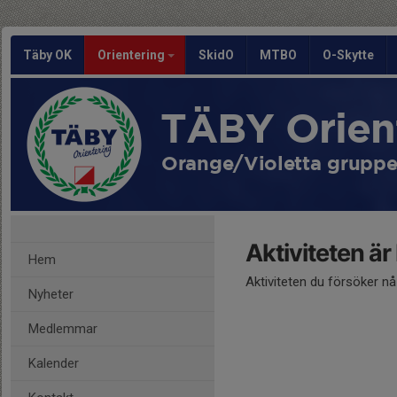
Täby OK
Orientering
SkidO
MTBO
O-Skytte
TÄBY Orien
Orange/Violetta grupp
Aktiviteten är
Hem
Aktiviteten du försöker n
Nyheter
Medlemmar
Kalender