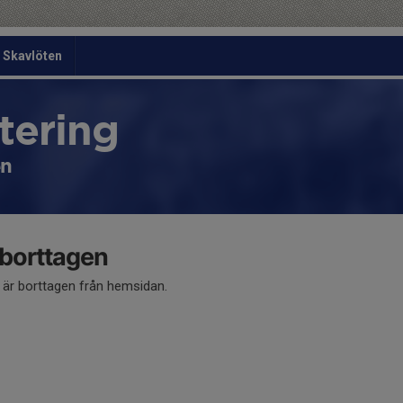
Skavlöten
tering
en
 borttagen
å är borttagen från hemsidan.