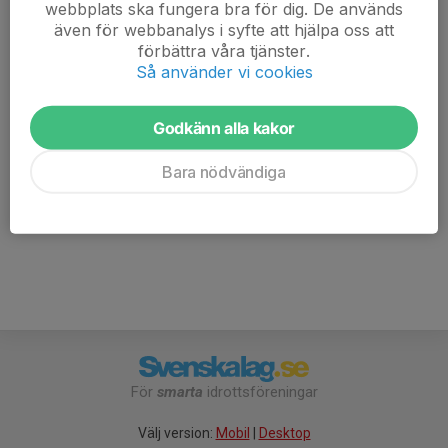
webbplats ska fungera bra för dig. De används
man får mycket nyttig information, härlig träning och
även för webbanalys i syfte att hjälpa oss att
som pricken över i får man lära känna massor med
förbättra våra tjänster.
andra jämnåriga stockholmsorienterare.
Så använder vi cookies
Se mer informatom om programmet via länken.
Anmaälan görs via en länk till idrottonline, den länken
finns på inbjudan.
Godkänn alla kakor
inbjudan-projekt-15-16-träff-1.pdf
Bara nödvändiga
För
smarta
idrottsföreningar
Välj version:
Mobil
|
Desktop