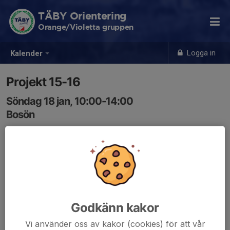
TÄBY Orientering
Orange/Violetta gruppen
Logga in
Kalender
Projekt 15-16
Söndag 18 jan, 10:00-14:00
Bosön
Samling: 10:00
Observera att sista anmälningsdag är redan den 18
december till denna första "Projekt 15-16"-träff som
äger rum söndag 18 januari kl 10-14.
Projekt 15-16s vinterträffar är tre tillfällen nu under
Godkänn kakor
vintern, 18 januari, 15 februari och 15 mars. En stark
Vi använder oss av kakor (cookies) för att vår
rekommendation från oss ledare att gå på dessa, då