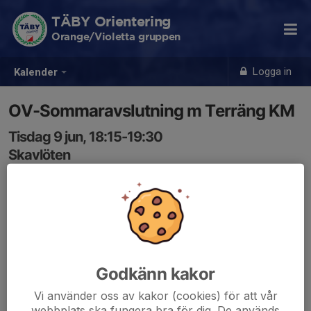
TÄBY Orientering
Orange/Violetta gruppen
Logga in
Kalender
OV-Sommaravslutning m Terräng KM
Tisdag 9 jun, 18:15-19:30
Skavlöten
Samling: 18:15
Karta
Det här är sista tisdagen innan sommaruppehållet.
Vi kör Terräng-KM och när man sprungit klart bjuder vi
Godkänn kakor
på en välförtjänt glass.
Vi använder oss av kakor (cookies) för att vår
Tag med löparskor och SI-pinne.
webbplats ska fungera bra för dig. De används