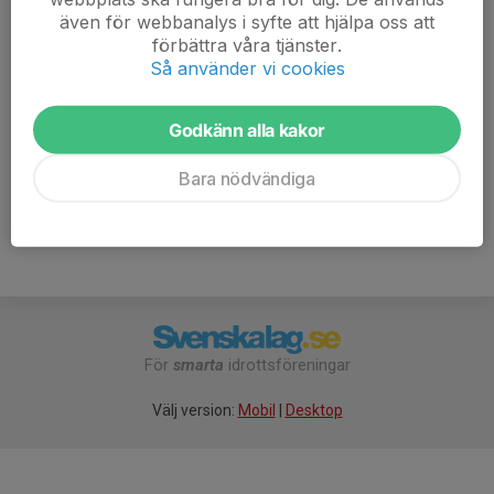
även för webbanalys i syfte att hjälpa oss att
Ta med ombyte så du kan duscha och bada bastu eller
förbättra våra tjänster.
kanske t o m bada i sjön efter träningen.
Så använder vi cookies
Tisdagsträningarna startar den 11 aug igen.
Godkänn alla kakor
Bara nödvändiga
För
smarta
idrottsföreningar
Välj version:
Mobil
|
Desktop