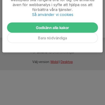
även för webbanalys i syfte att hjälpa oss att
Ålder
55 år
förbättra våra tjänster.
Så använder vi cookies
Godkänn alla kakor
Bara nödvändiga
För
smarta
idrottsföreningar
Välj version:
Mobil
|
Desktop