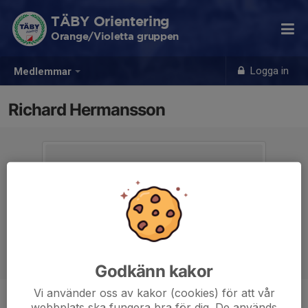
TÄBY Orientering
Orange/Violetta gruppen
Logga in
Medlemmar
Richard Hermansson
Godkänn kakor
Vi använder oss av kakor (cookies) för att vår
webbplats ska fungera bra för dig. De används
Titel
Ledare