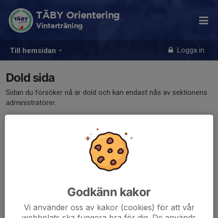
TÄBY Orientering
Vinterträning
Logga in
Till hemsidan
Dold sida
Sidan du försöker nå är dold och kan endast nås av sektionens
administratörer.
Godkänn kakor
Vi använder oss av kakor (cookies) för att vår
webbplats ska fungera bra för dig. De används