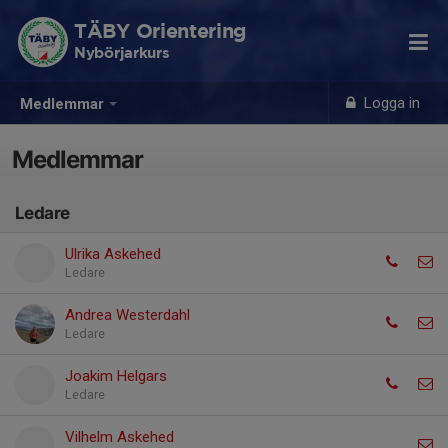
TÄBY Orientering
Nybörjarkurs
Logga in
Medlemmar
Medlemmar
Ledare
Ulrika Askehed
Ledare
Andrea Westerdahl
Ledare
Joakim Helgars
Ledare
Vilhelm Askehed