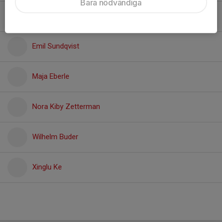
Bara nödvändiga
Axel Langels
Emil Sundqvist
Maja Eberle
Nora Kiby Zetterman
Wilhelm Buder
Xinglu Ke