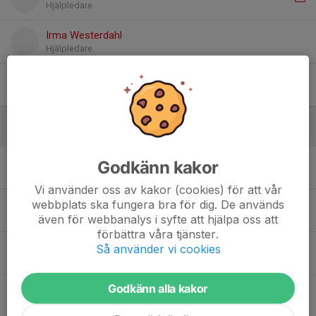
Hjälpledare
Irma Westerdahl
Hjälpledare
Niklas Persson
Ledare
Utövare
Godkänn kakor
Alexander Steenberg
Vi använder oss av kakor (cookies) för att vår
webbplats ska fungera bra för dig. De används
Alma Buder
även för webbanalys i syfte att hjälpa oss att
förbättra våra tjänster.
Så använder vi cookies
Anton Jansson
Godkänn alla kakor
Arthur Plymoth