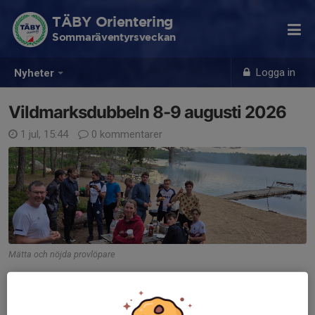
TÄBY Orientering
Sommaräventyrsveckan
Logga in
Nyheter
Vildmarksdubbeln 8-9 augusti 2026
1 jul, 15:44
0 kommentarer
Mätta och nöjda provlöpare
Igår hade vi tredje provlöpningen och grillning. Skog, karta,
klassindelning och banor har testats inför våra tävlingar i
augusti, och många förbättringar blir det. Lite senare ska