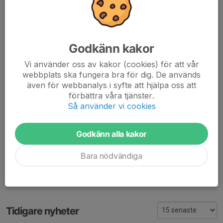
småstigar och (skogs-)tomtgränser snitzlarsför att allt ska bli
tydligt och bra. Perfekt också med Norrkartor som genomfört
noggrann kartkontroll.
Godkänn kakor
Tävlingarna i augusti kommer gå i väldigt fin och omväxlande
Vi använder oss av kakor (cookies) för att vår
skog, i princip hygges/grönområdes-fritt, i fin orientering ända in
webbplats ska fungera bra för dig. De används
till sista kontrollen. Tävlingsarenan blir också mycket fin, men
även för webbanalys i syfte att hjälpa oss att
fina badsjöar nära.
förbättra våra tjänster.
Så använder vi cookies
Dela nyhet
Godkänn alla kakor
Kommentarer
Bara nödvändiga
Tidigare nyheter