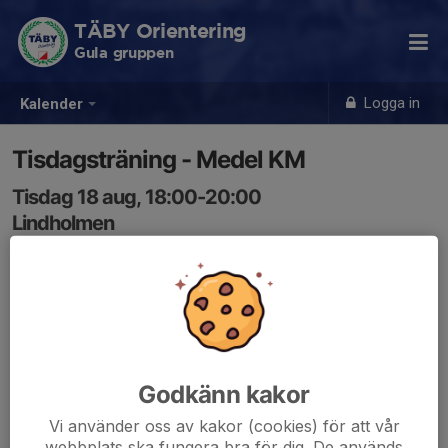
TÄBY Orientering
Gula gruppen
Logga in
Kalender
Tisdagsträning - Medel KM
Tisdag 18 aug, 18:00-20:00
Lindholmen
Samling: 18:00
Anmälan är öppen för gruppens medlemmar.
Logga in här
Godkänn kakor
Vi använder oss av kakor (cookies) för att vår
webbplats ska fungera bra för dig. De används