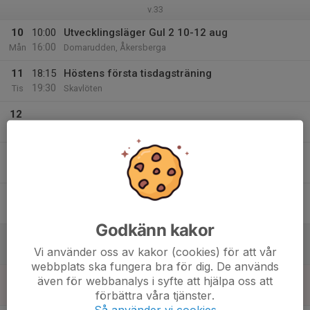
v.33
10
10:00
Utvecklingsläger Gul 2 10-12 aug
16:00
Mån
Domarudden, Åkersberga
11
18:15
Höstens första tisdagsträning
19:30
Tis
Skavlöten
12
Ons
13
Tor
14
Fre
Godkänn kakor
15
Vi använder oss av kakor (cookies) för att vår
Lör
webbplats ska fungera bra för dig. De används
16
även för webbanalys i syfte att hjälpa oss att
Sön
förbättra våra tjänster.
Så använder vi cookies