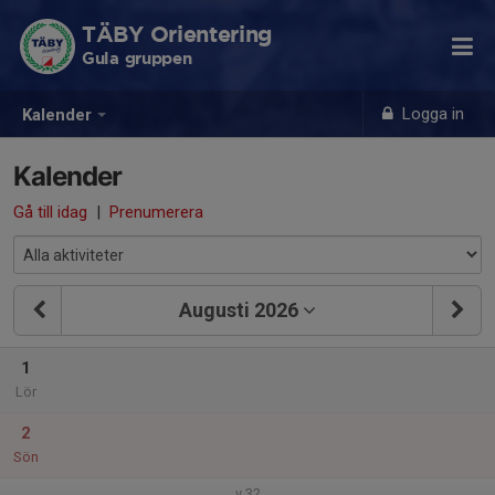
TÄBY Orientering
Gula gruppen
Logga in
Kalender
Kalender
Gå till idag
|
Prenumerera
Augusti 2026
1
Lör
2
Sön
v.32