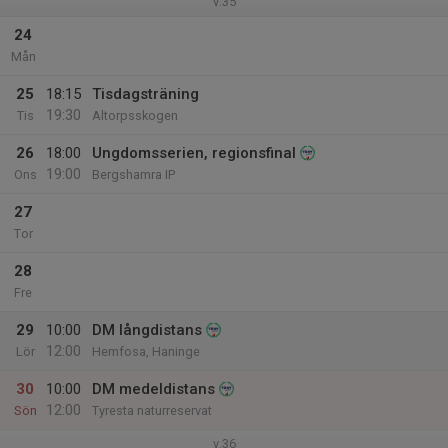
v.35
24
Mån
25
18:15
Tisdagsträning
19:30
Tis
Altorpsskogen
26
18:00
Ungdomsserien, regionsfinal
19:00
Ons
Bergshamra IP
27
Tor
28
Fre
29
10:00
DM långdistans
12:00
Lör
Hemfosa, Haninge
30
10:00
DM medeldistans
12:00
Sön
Tyresta naturreservat
v.36