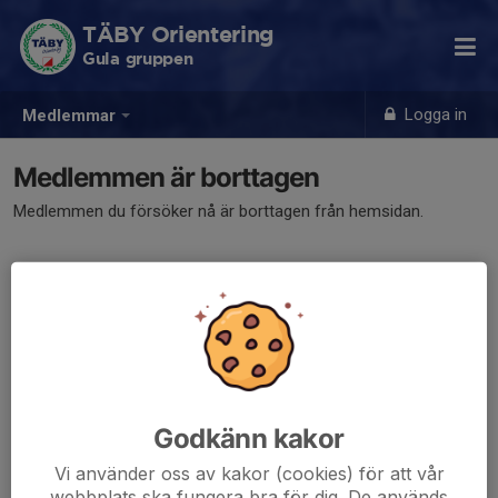
TÄBY Orientering
Gula gruppen
Logga in
Medlemmar
Medlemmen är borttagen
Medlemmen du försöker nå är borttagen från hemsidan.
Godkänn kakor
Vi använder oss av kakor (cookies) för att vår
webbplats ska fungera bra för dig. De används