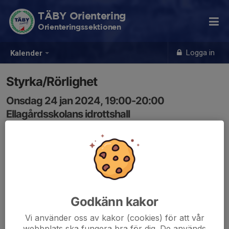
TÄBY Orientering
Orienteringssektionen
Logga in
Kalender
Styrka/Rörlighet
Onsdag 24 jan 2024, 19:00-20:00
Ellagårdsskolans idrottshall
Samling: 19:00
Styrkegympa som passar alla.....barn, ungdomar, vuxna.
Godkänn kakor
Vi använder oss av kakor (cookies) för att vår
webbplats ska fungera bra för dig. De används