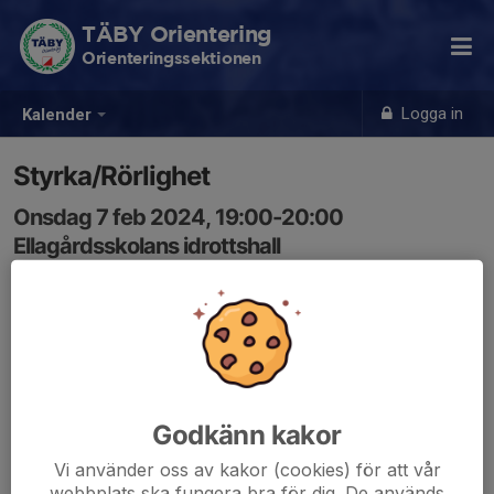
TÄBY Orientering
Orienteringssektionen
Logga in
Kalender
Styrka/Rörlighet
Onsdag 7 feb 2024, 19:00-20:00
Ellagårdsskolans idrottshall
Samling: 19:00
Styrkegympa som passar alla.....barn, ungdomar, vuxna.
Godkänn kakor
Vi använder oss av kakor (cookies) för att vår
webbplats ska fungera bra för dig. De används