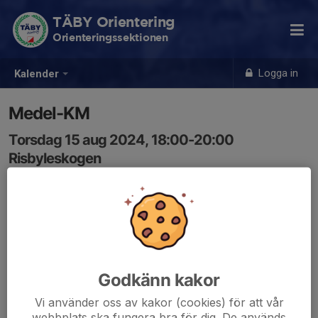
TÄBY Orientering
Orienteringssektionen
Logga in
Kalender
Medel-KM
Torsdag 15 aug 2024, 18:00-20:00
Risbyleskogen
Samling: 18:00
Godkänn kakor
Vi använder oss av kakor (cookies) för att vår
webbplats ska fungera bra för dig. De används