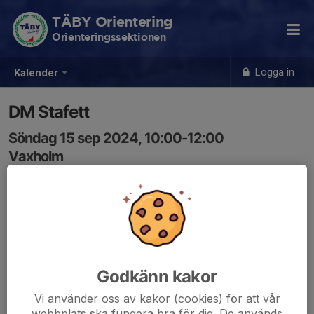
TÄBY Orientering
Orienteringssektionen
Logga in
Kalender
DM Stafett
Söndag 15 sep 2024, 10:00-12:00
Vaxholm
Samling: 10:00
Godkänn kakor
Vi använder oss av kakor (cookies) för att vår
webbplats ska fungera bra för dig. De används