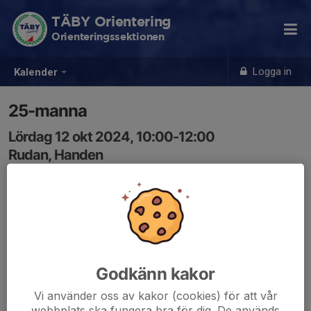
TÄBY Orientering
Orienteringssektionen
Logga in
Kalender
25-manna
Lördag 12 okt 2024, 10:00-12:00
Rudan, Handen
Samling: 10:00
Godkänn kakor
Vi använder oss av kakor (cookies) för att vår
webbplats ska fungera bra för dig. De används