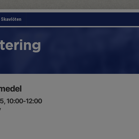
Skavlöten
tering
 medel
5, 10:00-12:00
y