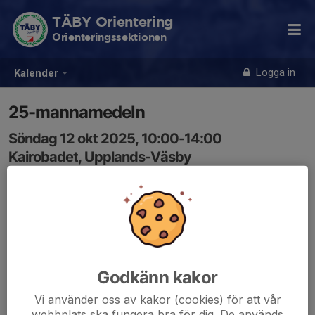
TÄBY Orientering
Orienteringssektionen
Logga in
Kalender
25-mannamedeln
Söndag 12 okt 2025, 10:00-14:00
Kairobadet, Upplands-Väsby
Samling: 10:00
Godkänn kakor
Vi använder oss av kakor (cookies) för att vår
webbplats ska fungera bra för dig. De används