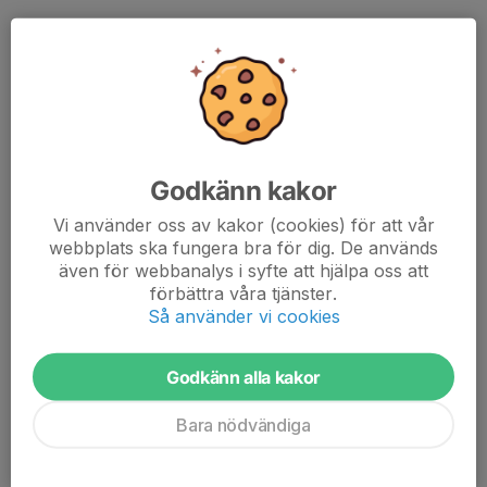
Övning 1
-----------
Skogsintervaller på Edvins reflex, 4-8 /2 min vila (se info
i länkat träningsprogram nedan)
Ta med: pannlampa, skor för skog.
Godkänn kakor
Ledare: Martin
Vi använder oss av kakor (cookies) för att vår
Övning 2
webbplats ska fungera bra för dig. De används
------------
även för webbanalys i syfte att hjälpa oss att
Backintervaller med eller utan stavar på elljusspåret.
förbättra våra tjänster.
Träningen passar alla då längden på intervallerna och
Så använder vi cookies
farten anpassas individuellt. Vi kör styrka/balans i
pauserna.
Godkänn alla kakor
En variant är att springa utan stavar tills benen inte
längre klarar av att transportera bort mjölksyran, och
Bara nödvändiga
sedan gå över till stavgång och ta hjälp av armarna.