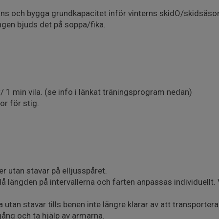
ans och bygga grundkapacitet inför vinterns skidO/skidsäs
ingen bjuds det på soppa/fika.
/ 1 min vila. (se info i länkat träningsprogram nedan)
r för stig.
er utan stavar på elljusspåret.
å längden på intervallerna och farten anpassas individuellt. 
a utan stavar tills benen inte längre klarar av att transporter
gång och ta hjälp av armarna.