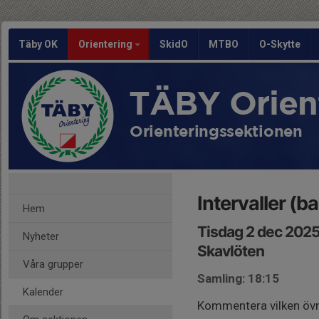
Täby OK
Orientering
SkidO
MTBO
O-Skytte
TÄBY Orien
Orienteringssektionen
Intervaller (
Hem
Tisdag 2 dec 2025
Nyheter
Skavlöten
Våra grupper
Samling: 18:15
Kalender
Kommentera vilken övni