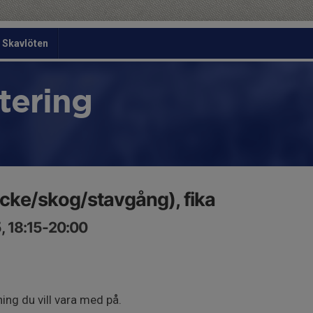
Skavlöten
tering
backe/skog/stavgång), fika
, 18:15-20:00
ng du vill vara med på.