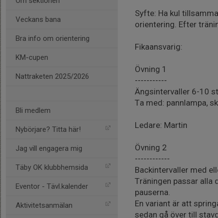
Om sektionen
Syfte: Ha kul tillsamm
Veckans bana
orientering. Efter trän
Bra info om orientering
Fikaansvarig:
KM-cupen
Övning 1
Nattraketen 2025/2026
-----------
Ängsintervaller 6-10 st
Ta med: pannlampa, sko
Bli medlem
Ledare: Martin
Nybörjare? Titta här!
Övning 2
Jag vill engagera mig
------------
Täby OK klubbhemsida
Backintervaller med ell
Träningen passar alla d
Eventor - Tävl.kalender
pauserna.
En variant är att spring
Aktivitetsanmälan
sedan gå över till stav