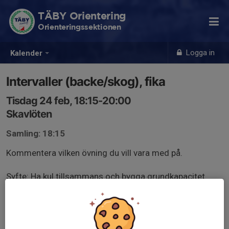
TÄBY Orientering
Orienteringssektionen
Logga in
Kalender
Intervaller (backe/skog), fika
Tisdag 24 feb, 18:15-20:00
Skavlöten
Samling: 18:15
Kommentera vilken övning du vill vara med på.
Syfte: Ha kul tillsammans och bygga grundkapacitet
inför vinterns skidO/skidsäsong och vårens orientering.
Efter träningen bjuds det på soppa/fika.
Fikaansvarig: