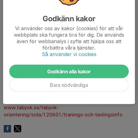
Övning 1
Godkänn kakor
-----------
Olika typer av löp eller OL intervaller (se info i länkat
Vi använder oss av kakor (cookies) för att vår
träningsprogram nedan)
webbplats ska fungera bra för dig. De används
Ta med: pannlampa, plastficka.
även för webbanalys i syfte att hjälpa oss att
förbättra våra tjänster.
Ledare: Martin
Så använder vi cookies
Godkänn alla kakor
Kommande träningar/tävlingar: En översikt hittar du i
Bara nödvändiga
träningsprogrammet neda. För senaste info se
kalendern eller SvLag appen.
www.tabyok.se/tabyok-
orientering/sida/120601/tranings-och-tavlingsinfo