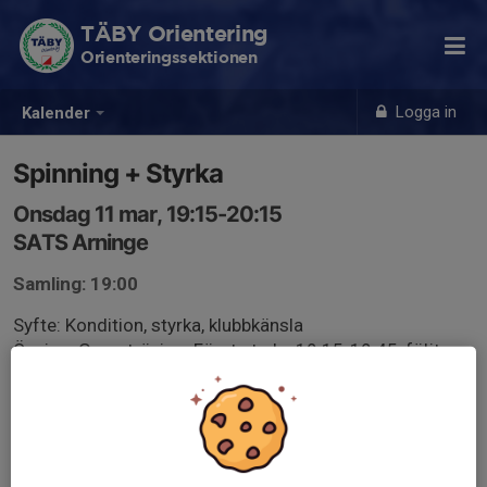
TÄBY Orientering
Orienteringssektionen
Logga in
Kalender
Spinning + Styrka
Onsdag 11 mar, 19:15-20:15
SATS Arninge
Samling: 19:00
Syfte: Kondition, styrka, klubbkänsla
Övning: Gruppträning. Först styrka 19:15-19:45, följt av
spinningpass 19:45-20:15.
Ledare: Åsa Sjölander
Max 40 deltagare, spinningpasset är dock begränsat till
30 deltagare i turordning efter anmälan (blir vi fler får