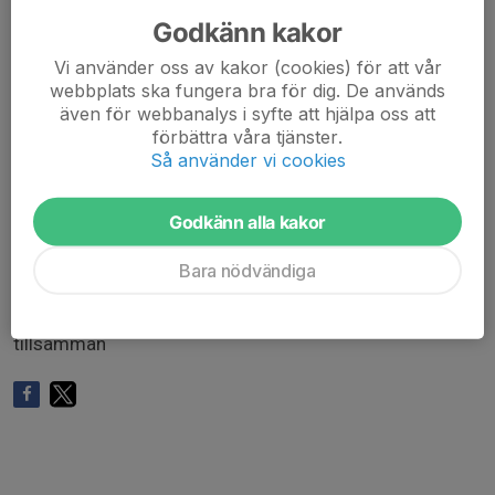
övriga fortsätta köra styrka individuellt i gymmet efter
Godkänn kakor
19:45).
Vi använder oss av kakor (cookies) för att vår
Vi är glada att kunna presentera och erbjuda en helt ny
webbplats ska fungera bra för dig. De används
även för webbanalys i syfte att hjälpa oss att
träningsupplevelse för alla TOK medlemmar – en
förbättra våra tjänster.
energifylld gruppträning som kombinerar styrka och
Så använder vi cookies
spinning under ledning av Åsa Sjölander!
Denna träningsform passar dig som vill utmana både
kondition och styrka i ett och samma pass. Alla är lika
Godkänn alla kakor
välkomna oavsett om man är nybörjare eller vana
träningsentusiaster.
Bara nödvändiga
Välkommen att svettas, skratta och bli starkare
tillsamman