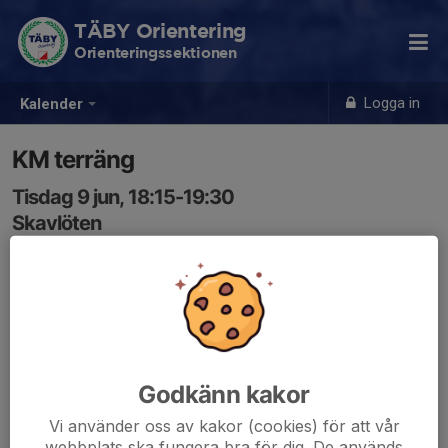
TÄBY Orientering
Orienteringssektionen
Logga in
Kalender
KM terräng
Tisdag 9 jun, 18:15-19:30
Skavlöten
Samling: 18:15
Godkänn kakor
Vi använder oss av kakor (cookies) för att vår
webbplats ska fungera bra för dig. De används