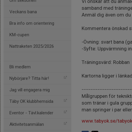
Om sektionen
Vi önskar att du anmäler
samband med träninge
Veckans bana
Anmäl dig även om du a
Bra info om orientering
Kommentera önskad svår
KM-cupen
-Övning: svart bana (ga
Nattraketen 2025/2026
-Syfte: Uppvärmning in
Träningsvärd: Robban
Bli medlem
Kartorna ligger i länka
Nybörjare? Titta här!
----------------------------
Jag vill engagera mig
Målgruppen för teknikt
Täby OK klubbhemsida
som tränar i gula grup
man springer i par eller
Eventor - Tävl.kalender
www.tabyok.se/tabyok
Aktivitetsanmälan