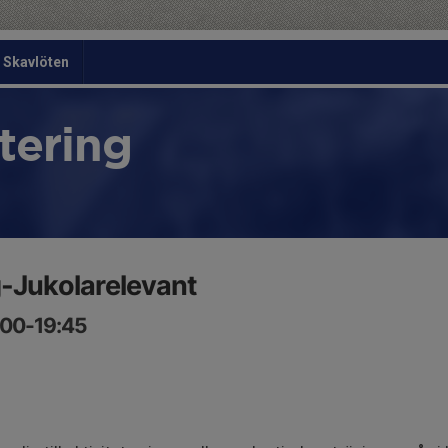
Skavlöten
tering
-Jukolarelevant
8:00-19:45