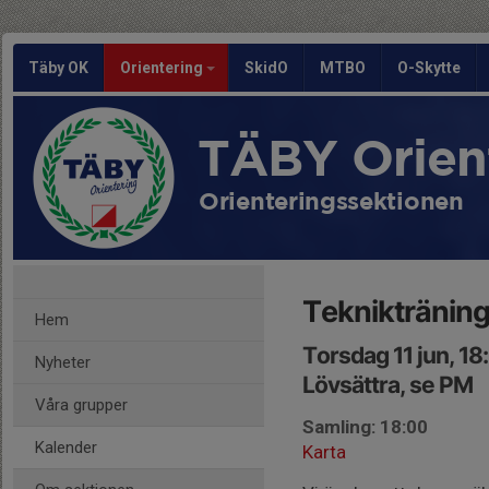
Täby OK
Orientering
SkidO
MTBO
O-Skytte
TÄBY Orien
Orienteringssektionen
Teknikträning
Hem
Torsdag 11 jun, 1
Nyheter
Lövsättra, se PM
Våra grupper
Samling: 18:00
Kalender
Karta