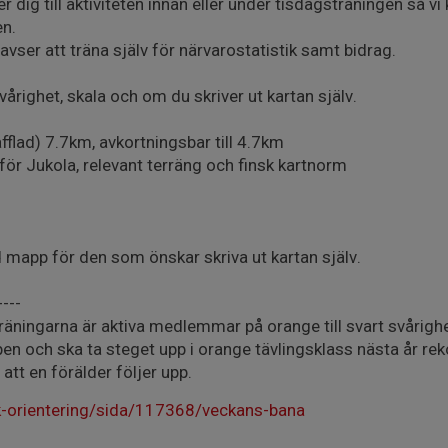
 dig till aktiviteten innan eller under tisdagsträningen så vi k
n.
vser att träna själv för närvarostatistik samt bidrag.
ighet, skala och om du skriver ut kartan själv.
fflad) 7.7km, avkortningsbar till 4.7km
för Jukola, relevant terräng och finsk kartnorm
d mapp för den som önskar skriva ut kartan själv.
----
räningarna är aktiva medlemmar på orange till svart svårig
pen och ska ta steget upp i orange tävlingsklass nästa år 
 att en förälder följer upp.
-orientering/sida/117368/veckans-bana