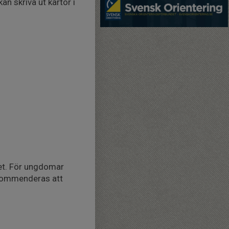
an skriva ut kartor i
het. För ungdomar
rekommenderas att