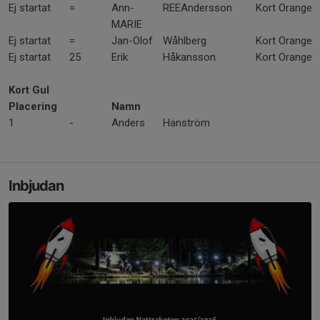
Ej startat
=
Ann-
REEAndersson
Kort Orange
MARIE
Ej startat
=
Jan-Olof
Wåhlberg
Kort Orange
Ej startat
25
Erik
Håkansson
Kort Orange
Kort Gul
Placering
Namn
1
-
Anders
Hänström
Inbjudan