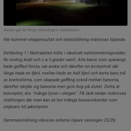
Starten går för första deltävlingen i Nattraketen.
Här kommer etappresultat och totalställning redovisas löpande.
Deltävling 1 i Nattraketen hölls i idealiskt nattorienteringsväder,
fin molnig kväll och c:a 5 grader vamt. Alla banor som sparangs
hade gafflad första, rak andra och därefter en bo-kontroll där
långa hade en fjäril, mellan hade en half fjäril och korta bara två
av kontrollerna, som skapade gaffling också mellan banorna,
därefter skiljde sig banorna men gick ihop på slutet. Detta är
konceptet, dvs "många lysen i skogen". På länk nedan redovisas
ställningen där man kan se hur många bonussekunder som
intjänats till jaktstarten.
Sammanställning inkusive externa löpare säsongen 25/26: