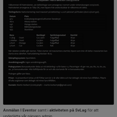
Anmälan I Eventor
samt i
aktiviteten på SvLag
för att
underlätta vår närvaro admin.