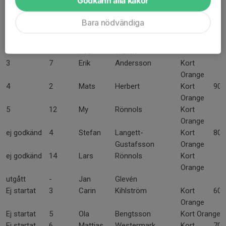
Godkänn alla kakor
inför
final
Bara nödvändiga
1
1
Emil
Jansson
Kort
40
Orange
2
-
Peo
Wallen
3
7
Erik
Andersson
Kort
Orange
4
2
Mats
Herbert
Kort
90
Orange
5
12
My
Rönnols
Kort
Orange
ej godkänd
4
Stefan
Langett-
Kort
80
Gustafsson
Orange
ej godkänd
14
Lars
Rönnols
Kort
Orange
utgått
-
Jan
Glevén
Ej startat
3
Carin
Kihlström
Kort
60
Orange
Ej startat
5
Ola
Bengtsson
Kort Orange
Ej startat
6
Mattias
Westermark
Kort
70