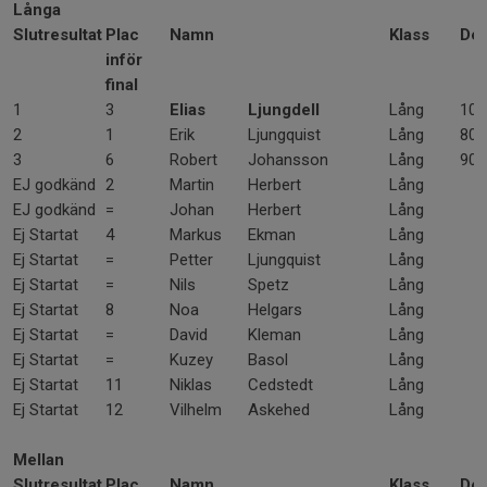
Långa
Slutresultat
Plac
Namn
Klass
Del
inför
final
1
3
Elias
Ljungdell
Lång
100
2
1
Erik
Ljungquist
Lång
80
3
6
Robert
Johansson
Lång
90
EJ godkänd
2
Martin
Herbert
Lång
EJ godkänd
=
Johan
Herbert
Lång
Ej Startat
4
Markus
Ekman
Lång
Ej Startat
=
Petter
Ljungquist
Lång
Ej Startat
=
Nils
Spetz
Lång
Ej Startat
8
Noa
Helgars
Lång
Ej Startat
=
David
Kleman
Lång
Ej Startat
=
Kuzey
Basol
Lång
Ej Startat
11
Niklas
Cedstedt
Lång
Ej Startat
12
Vilhelm
Askehed
Lång
Mellan
Slutresultat
Plac
Namn
Klass
Del