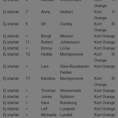
Orange
Ej startat
7
Anna
Herbert
Kort
100
Orange
Ej startat
9
Ulf
Carnby
Kort
50
Orange
Ej startat
=
Bengt
Nilsson
Kort Orange
Ej startat
11
Robert
Johansson
Kort Orange
Ej startat
=
Emmy
Lööw
Kort Orange
Ej startat
15
Hedda
Montgomerie
Kort
30
Orange
Ej startat
=
Lars
Olavi-Ruuskanen-
Kort Orange
Peldan
Ej startat
17
Karolina
Montgomerie
Kort
20
Orange
Ej startat
=
Thomas
Westermark
Kort Orange
Ej startat
=
Jonas
Sjöblom
Kort Orange
Ej startat
=
Sara
Runeborg
Kort Orange
Ej startat
=
Leif
Lunquist
Kort Orange
Ej startat
=
Michaela
Lundell
Kort Orange