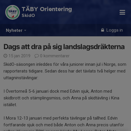
TÄBY Orientering
SkidO
Logga in
Nyheter
Dags att dra på sig landslagsdräkterna
15 jan 2019
0 kommentarer
SkidO-säsongen inleddes för våra juniorer innan jul i Norge, som
rapporterats tidigare. Sedan dess har det tävlats två helger med
uttagninstävlingar:
I Övertorneå 5-6 januari dock med Edvin sjuk, Anton med
skidbrott och stämplingsmiss, och Anna på skidtävling i Kina
istället.
I Mora 12-13 januari med perfekta tävlingar på tallhed. Edvin
fortfarande sjuk och med både Anton och Anna precis utanför