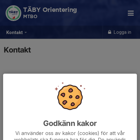
TÄBY Orientering
MTBO
Logga in
Kontakt
Kontakt
Kontaktpersoner
Åsa Bergström
Kontaktperson
08-7586138
070-951 23 75
E-post visas bara för inloggade
Godkänn kakor
Vi använder oss av kakor (cookies) för att vår
webbplats ska fungera bra för dig. De används