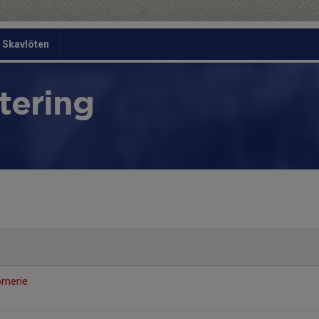
Skavlöten
tering
omerie