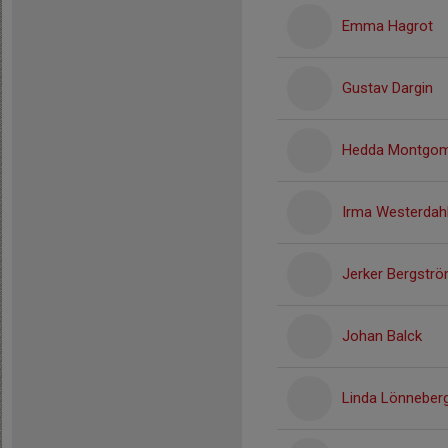
Emma Hagrot
Gustav Dargin
Hedda Montgom
Irma Westerdah
Jerker Bergstr
Johan Balck
Linda Lönneber