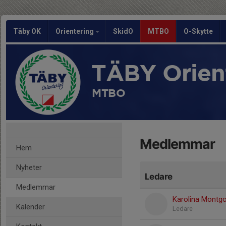
Täby OK
Orientering
SkidO
MTBO
O-Skytte
TÄBY Orien
MTBO
Medlemmar
Hem
Nyheter
Ledare
Medlemmar
Karolina Montg
Kalender
Ledare