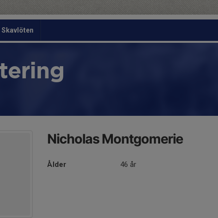
Skavlöten
tering
Nicholas Montgomerie
Ålder
46 år