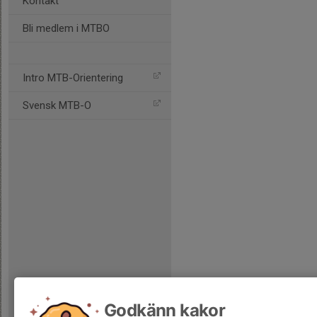
Kontakt
Bli medlem i MTBO
Intro MTB-Orientering
Svensk MTB-O
Godkänn kakor