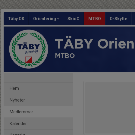
Täby OK
Orientering
SkidO
MTBO
O-Skytte
TÄBY Orien
MTBO
Hem
Nyheter
Medlemmar
Kalender