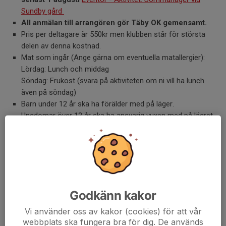
Sundby gård
All anmälan till arrangören gör Täby OK gemensamt.
Pris per deltagare är 550kr men klubben står för största
delen av denna kostnad.
Mat som ingår (Ange gärna om eventuella matallergier):
Lördag: Lunch och middag
Söndag: Frukost (svara på aktiviteten om ni vill ha lunch
även på söndag)
Barn under 12 år ska ha förälder med på läger.
Ungdomar över 12 år ska ha ansvarig vuxen med på lägret.
Övernattning sker i första hand i gemensamma tält för
ungdomarna. Det ryms 10–12 personer per tält. Ange gärna
i anmälan om tillgång till extra tält finns. (Det är frivilligt att
övernatta, alternativ åker man hem för övernattning,
meddela detta gärna på anmälan)
Stafettlagen delas in och anmäls av läger ledarna i samråd
Godkänn kakor
med tränare.
Vi använder oss av kakor (cookies) för att vår
Dela nyhet
webbplats ska fungera bra för dig. De används