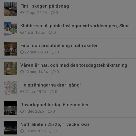
Fint i skogen på tisdag
12 apr, 21:14
0
Klubbresa till publiktävlingar vid världscupen, Skara & Lidköping, 29-31maj
1 apr, 10:52
0
Final och prisutdelning i nattraketen
22 mar, 09:00
0
Våren är här, och med den torsdagsteknikträning
10 mar, 14:24
0
Helgträningarna drar igång!
22 jan, 19:15
0
Rövarloppet lördag 6 december
1 dec 2025
0
Nattraketen 25/26, 1 vecka kvar
10 nov 2025
0