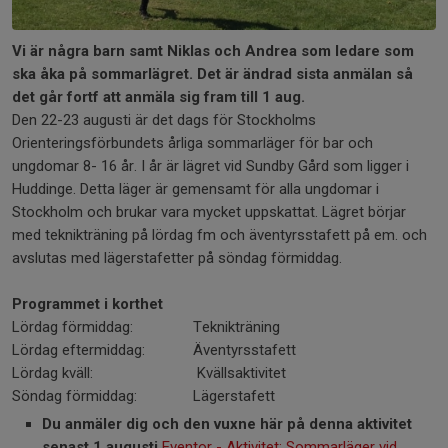
Vi är några barn samt Niklas och Andrea som ledare som
ska åka på sommarlägret. Det är ändrad sista anmälan så
det går fortf att anmäla sig fram till 1 aug.
Den 22-23 augusti är det dags för Stockholms
Orienteringsförbundets årliga sommarläger för bar och
ungdomar 8- 16 år. I år är lägret vid Sundby Gård som ligger i
Huddinge. Detta läger är gemensamt för alla ungdomar i
Stockholm och brukar vara mycket uppskattat. Lägret börjar
med teknikträning på lördag fm och äventyrsstafett på em. och
avslutas med lägerstafetter på söndag förmiddag.
Programmet i korthet
Lördag förmiddag: Teknikträning
Lördag eftermiddag: Äventyrsstafett
Lördag kväll: Kvällsaktivitet
Söndag förmiddag: Lägerstafett
Du anmäler dig och den vuxne här på denna aktivitet
senast 1 augusti
Eventor - Aktivitet: Sommarläger vid