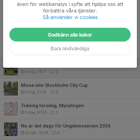
även för webbanalys i syfte att hjälpa oss att
förbättra våra tjänster.
Så använder vi cookies
Tidigare nyheter
Godkänn alla kakor
Sommaräventyrsvecka för barn 29 juni - 3 juli
Bara nödvändiga
19 maj, 13:07
0
Ni mellan 8-16 år... ni har väl inte glömt Sommarlägret 22-23 aug
6 maj, 14:17
0
Missa inte Stockholm City Cup
5 maj, 21:32
0
Träning torsdag, Mysslingen
5 maj, 00:35
1
Nu är det dags för Ungdomsserien 2026
23 apr, 16:29
0