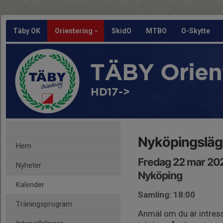
Täby OK
Orientering
SkidO
MTBO
O-Skytte
TÄBY Orien
HD17->
Nyköpingsläg
Hem
Fredag 22 mar 20
Nyheter
Nyköping
Kalender
Samling: 18:00
Träningsprogram
Anmäl om du är intres