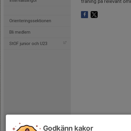
Intervallslingor
träning på relevant om
Orienteringssektionen
Bli medlem
StOF junior och U23
Godkänn kakor