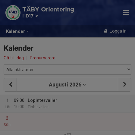
TÄBY Orientering
HD17->
Logga in
Kalender
Kalender
Gå till idag
|
Prenumerera
Augusti 2026
1
09:00
Löpintervaller
10:00
Lör
Tibblevallen
2
Sön
v.32