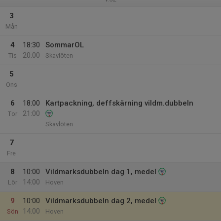
3
Mån
4
18:30
SommarOL
20:00
Tis
Skavlöten
5
Ons
6
18:00
Kartpackning, deffskärning vildm.dubbeln
21:00
Tor
Skavlöten
7
Fre
8
10:00
Vildmarksdubbeln dag 1, medel
14:00
Lör
Hoven
9
10:00
Vildmarksdubbeln dag 2, medel
14:00
Sön
Hoven