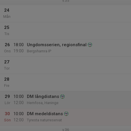
v.35
24
Mån
25
Tis
26
18:00
Ungdomsserien, regionsfinal
19:00
Ons
Bergshamra IP
27
Tor
28
Fre
29
10:00
DM långdistans
12:00
Lör
Hemfosa, Haninge
30
10:00
DM medeldistans
12:00
Sön
Tyresta naturreservat
v.36