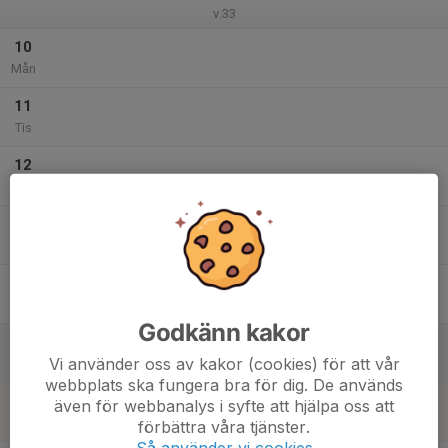
v.33
10
Mån
11
Tis
12
Ons
13
Tor
14
Fre
Godkänn kakor
15
Vi använder oss av kakor (cookies) för att vår
Lör
webbplats ska fungera bra för dig. De används
16
även för webbanalys i syfte att hjälpa oss att
Sön
förbättra våra tjänster.
Så använder vi cookies