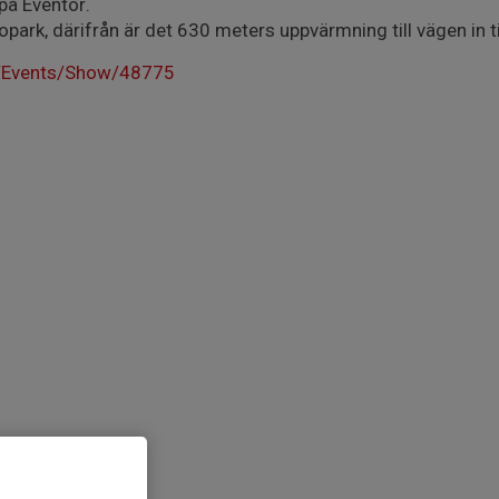
på Eventor.
park, därifrån är det 630 meters uppvärmning till vägen in ti
se/Events/Show/48775