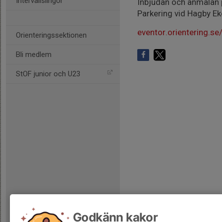
Intervallslingor
Inbjudan och anmälan 
Parkering vid Hagby Eko
eventor.orientering.
Orienteringssektionen
Bli medlem
StOF junior och U23
Godkänn kakor