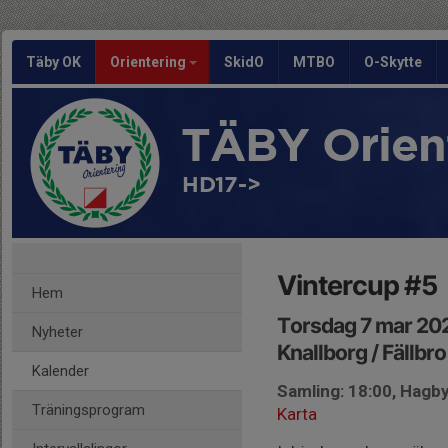
Täby OK
Orientering
SkidO
MTBO
O-Skytte
TÄBY Orien
HD17->
Vintercup #5
Hem
Torsdag 7 mar 20
Nyheter
Knallborg / Fällbro
Kalender
Samling: 18:00, Hagb
Träningsprogram
Karta