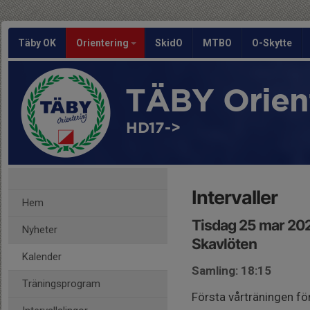
Täby OK
Orientering
SkidO
MTBO
O-Skytte
TÄBY Orien
HD17->
Intervaller
Hem
Tisdag 25 mar 202
Nyheter
Skavlöten
Kalender
Samling: 18:15
Träningsprogram
Första vårträningen f