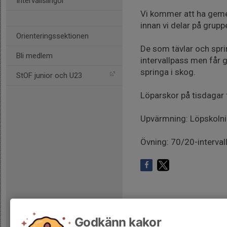
Intervallslingor
Vi kommer att ha gem
innan vi delar på grupp
Orienteringssektionen
De som tävlar och spr
Bli medlem
intervallpass men får 
springa i skog.
StOF junior och U23
Löparskor på tisdagar f
Upvärmning: Löpskolni
Övning: 70/20-intervall
Godkänn kakor