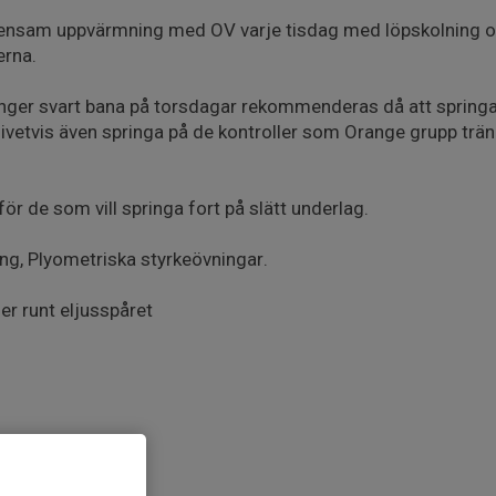
ensam uppvärmning med OV varje tisdag med löpskolning o
erna.
inger svart bana på torsdagar rekommenderas då att spring
givetvis även springa på de kontroller som Orange grupp trän
ör de som vill springa fort på slätt underlag.
ng, Plyometriska styrkeövningar.
er runt eljusspåret