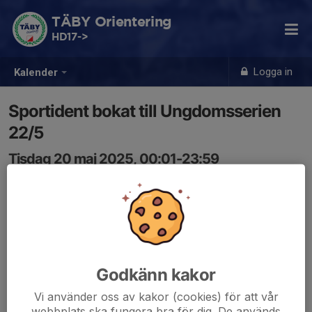
TÄBY Orientering
HD17->
Logga in
Kalender
Sportident bokat till Ungdomsserien
22/5
Tisdag 20 maj 2025, 00:01-23:59
Skogen
Samling: 00:01
Godkänn kakor
Vi använder oss av kakor (cookies) för att vår
webbplats ska fungera bra för dig. De används