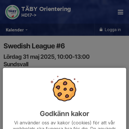
TÄBY Orientering
HD17->
Logga in
Kalender
Swedish League #6
Lördag 31 maj 2025, 10:00-13:00
Sundsvall
Samling: 10:00
Godkänn kakor
Vi använder oss av kakor (cookies) för att vår
webbplats ska fungera bra för dig. De används