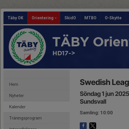
Täby OK
Orientering
SkidO
MTBO
O-Skytte
TÄBY Orien
HD17->
Swedish Leag
Hem
Söndag 1 jun 2025
Nyheter
Sundsvall
Kalender
Samling: 10:00
Träningsprogram