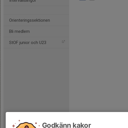
Intervallslingor
Orienteringssektionen
Bli medlem
StOF junior och U23
Godkänn kakor