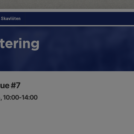
Skavlöten
tering
ue #7
, 10:00-14:00