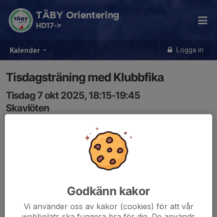
TÄBY Orientering
HD17->
Logga in
Kalender
Tisdagsträning med Klubbfika
Tisdag 7 okt 2025, 18:15-19:45
Skavlöten
Samling: 18:15
25-Mannaträning tillsammans med OV. Ange om du vill
ha karta och isåfall vilken skala.
Godkänn kakor
Vi använder oss av kakor (cookies) för att vår
webbplats ska fungera bra för dig. De används