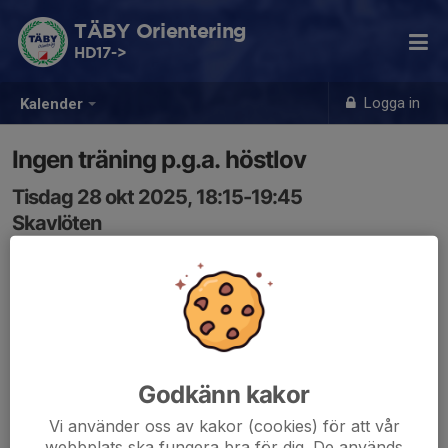
TÄBY Orientering
HD17->
Logga in
Kalender
Ingen träning p.g.a. höstlov
Tisdag 28 okt 2025, 18:15-19:45
Skavlöten
Samling: 18:15
Godkänn kakor
Vi använder oss av kakor (cookies) för att vår
webbplats ska fungera bra för dig. De används