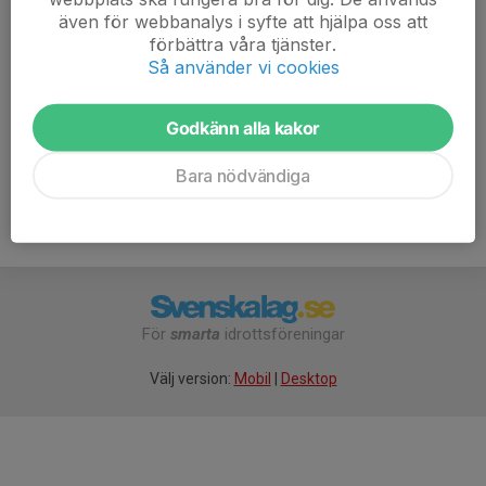
ut banorna på nätet.
även för webbanalys i syfte att hjälpa oss att
förbättra våra tjänster.
Samåk i mest möjliga mån för parkeringen är ganska
Så använder vi cookies
liten.
Godkänn alla kakor
Bara nödvändiga
För
smarta
idrottsföreningar
Välj version:
Mobil
|
Desktop