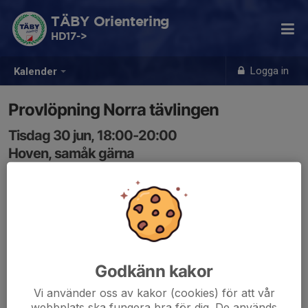
TÄBY Orientering
HD17->
Logga in
Kalender
Provlöpning Norra tävlingen
Tisdag 30 jun, 18:00-20:00
Hoven, samåk gärna
Samling: 18:00, Hoven badplats Älgeby
Karta
Provlöpning inför vår tävling i Norra områdets fina
skogar med bad och grillning efteråt. Vi banläggare vill
att många ska komma så att alla eventuella
Godkänn kakor
förbättringar kan föreslås.
Vi använder oss av kakor (cookies) för att vår
Tänk på att inte ha GPS-klocka som automatiskt lägger
webbplats ska fungera bra för dig. De används