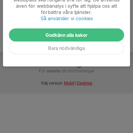
#topp302030
även för webbanalys i syfte att hjälpa oss att
förbättra våra tjänster.
Så använder vi cookies
Godkänn alla kakor
Bara nödvändiga
För
smarta
idrottsföreningar
Välj version:
Mobil
|
Desktop