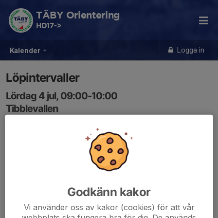
TÄBY Orientering
HD17->
Logga in
Kalender
Löpintervaller
Lördag 4 jul, 09:00-10:00
Tibblevallen
Samling: 09:00
Banintervaller på Tibblevallen!
Vi rullar på:
10-20x400m/30s
Godkänn kakor
5-8x1000m/1min
2(10x300m/100m)
Vi använder oss av kakor (cookies) för att vår
webbplats ska fungera bra för dig. De används