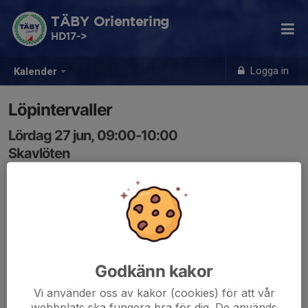
TÄBY Orientering
HD17->
Logga in
Kalender
Löpintervaller
Lördag 27 jun, 09:00-10:00
Skavlöten
Samling: 09:00
Gräsintervaller på ängsslingan!
Upplägg:
5-10x550-800m/1min
Godkänn kakor
#topp302030
Vi använder oss av kakor (cookies) för att vår
webbplats ska fungera bra för dig. De används