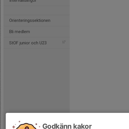
Intervallslingor
Orienteringssektionen
Bli medlem
StOF junior och U23
Godkänn kakor