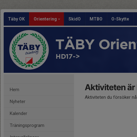
Täby OK
Orientering
SkidO
MTBO
O-Skytte
TÄBY Orien
HD17->
Aktiviteten är
Hem
Aktiviteten du försöker n
Nyheter
Kalender
Träningsprogram