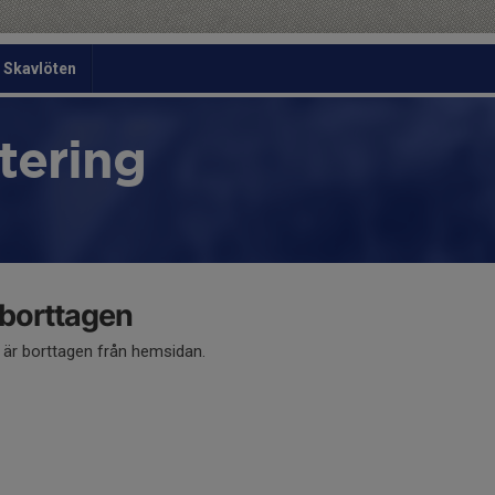
Skavlöten
tering
 borttagen
å är borttagen från hemsidan.