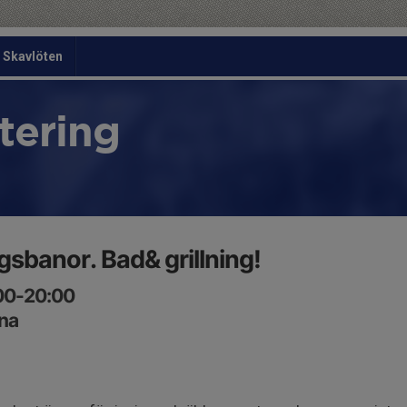
Skavlöten
tering
gsbanor. Bad& grillning!
:00-20:00
na