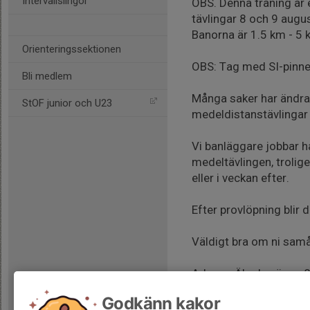
Intervallslingor
OBS. Denna träning är 
tävlingar 8 och 9 augu
Banorna är 1.5 km - 5 k
Orienteringssektionen
OBS: Tag med SI-pinne, 
Bli medlem
Många saker har ändrats
StOF junior och U23
medeldistanstävlingar 
Vi banläggare jobbar h
medeltävlingen, trolige
eller i veckan efter.
Efter provlöpning blir 
Väldigt bra om ni samåk
Adress: Älgebyvägen 81 
Godkänn kakor