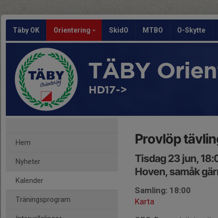
Täby OK
Orientering
SkidO
MTBO
O-Skytte
TÄBY Orien
HD17->
Provlöp tävlin
Hem
Tisdag 23 jun, 18
Nyheter
Hoven, samåk gär
Kalender
Samling: 18:00
Träningsprogram
Karta