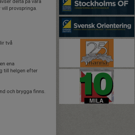
vser delta på våra
vill provspringa.
ir två
den ena
till helgen efter
and och brygga finns.