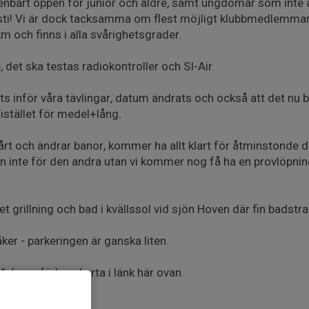
enbart öppen för junior och äldre, samt ungdomar som inte a
sti! Vi är dock tacksamma om flest möjligt klubbmedlemmar 
m och finns i alla svårighetsgrader.
det ska testas radiokontroller och SI-Air.
 inför våra tävlingar, datum ändrats och också att det nu bl
istället för medel+lång.
årt och ändrar banor, kommer ha allt klart för åtminstonde 
n inte för den andra utan vi kommer nog få ha en provlöpning 
det grillning och bad i kvällssol vid sjön Hoven där fin badstr
er - parkeringen är ganska liten.
(ungefär), se karta i länk här ovan.