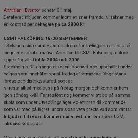
Anmälan i Eventor
senast
31 maj
.
Detaljerad inbjudan kommer inom en snar framtid. Vi räknar med
en kostnad per deltagare på
ca 2800 kr
.
USM I FALKÖPING 18-20 SEPTEMBER
USMs hemsida samt Eventorsidorna för tävlingarna är ännu så
länge inte så informativa. Anmälan till USM i Falköping är dock
öppen för alla
födda 2004 och 2005.
Stockholms OF arrangerar resan, boendet och uppehället under
helgen som innehåller sprint fredag eftermiddag, långdistans
lördag och distriktsstafett söndag.
Vi resar alltså med buss på fredag morgon och kommer hem
igen söndag kväll. Fantasilöst nog kommer vi att bo på samma
skola som under Utvecklingsläger violett men då kommer de
som var med på lägret andra sidan veta precis vad som väntar.
Inbjudan till resan kommer när vi vet mer
om själva USM,
inklusive kostnader.
Man måste komma ihåg att göra
tre olika anmälningar
: