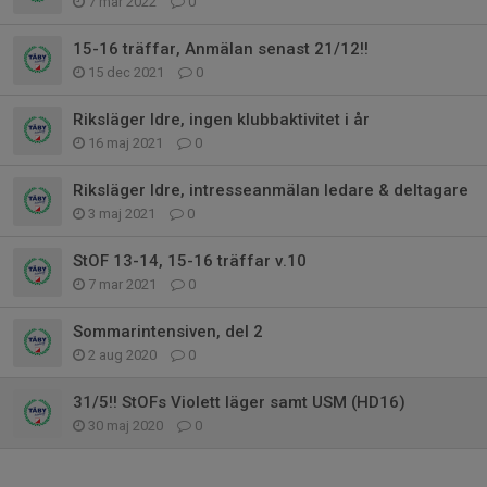
7 mar 2022
0
15-16 träffar, Anmälan senast 21/12!!
15 dec 2021
0
Riksläger Idre, ingen klubbaktivitet i år
16 maj 2021
0
Riksläger Idre, intresseanmälan ledare & deltagare
3 maj 2021
0
StOF 13-14, 15-16 träffar v.10
7 mar 2021
0
Sommarintensiven, del 2
2 aug 2020
0
31/5!! StOFs Violett läger samt USM (HD16)
30 maj 2020
0