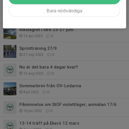
Bara nödvändiga
Stafett-DM - lagen och information
18 sep 2025
0
Rikslägret i Idre 23-27 juni
15 apr 2025
0
Sprintträning 27/9
27 sep 2022
0
Nu är det bara 4 dagar kvar!!
12 aug 2022
0
Sommarbrev från OV-Ledarna
8 jul 2022
0
Påminnelse om StOF violettläger, anmälan 17/6
16 jun 2022
0
13-14 träff på Ekerö 12 mars