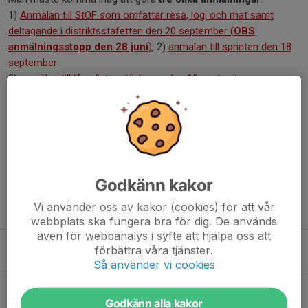
1)
Anmälan till StOF som omfattar resa, logi och mat samt
deltagande i distriktsstafetten den 20 september (
OBS
anmälningsstopp den 28 juni
)
, 2)
anmälan till sprinten den 18
september
3)
anmälan till långdistanstävlingen den 19 september
.
Anmälningsstoppet till sprint och lång brukar vara lite tidigare än
en vanlig tävling men knappast före den 1 september.
Dela nyhet
Godkänn kakor
Vi använder oss av kakor (cookies) för att vår
Tidigare nyheter
webbplats ska fungera bra för dig. De används
även för webbanalys i syfte att hjälpa oss att
Rikslägret i Idre
förbättra våra tjänster.
16 apr, 14:11
0
Så använder vi cookies
Nattraketen 2025/2026
Godkänn alla kakor
11 dec 2025
0