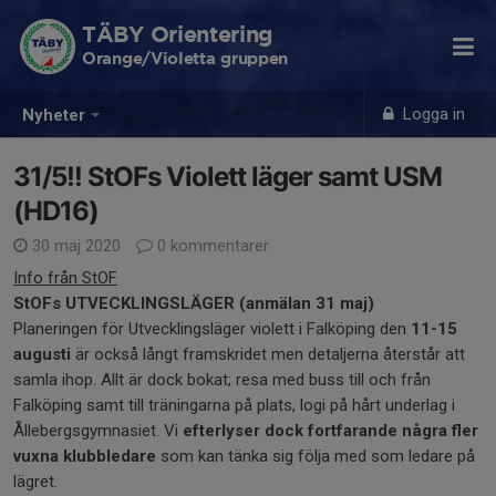
TÄBY Orientering
Orange/Violetta gruppen
Logga in
Nyheter
31/5!! StOFs Violett läger samt USM
(HD16)
30 maj 2020
0 kommentarer
Info från StOF
StOFs UTVECKLINGSLÄGER (anmälan 31 maj)
Planeringen för Utvecklingsläger violett i Falköping den
11-15
augusti
är också långt framskridet men detaljerna återstår att
samla ihop. Allt är dock bokat; resa med buss till och från
Falköping samt till träningarna på plats, logi på hårt underlag i
Ållebergsgymnasiet. Vi
efterlyser dock fortfarande några fler
vuxna klubbledare
som kan tänka sig följa med som ledare på
lägret.