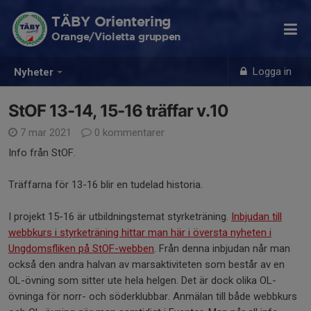
TÄBY Orientering
Orange/Violetta gruppen
Logga in
Nyheter
StOF 13-14, 15-16 träffar v.10
7 mar 2021
0 kommentarer
Info från StOF.
Träffarna för 13-16 blir en tudelad historia.
I projekt 15-16 är utbildningstemat styrketräning.
Inbjudan till
webbkurs i styrketräning hittar man här i översta nyheten i
Ungdomsfliken på StOF-webben
. Från denna inbjudan når man
också den andra halvan av marsaktiviteten som består av en
OL-övning som sitter ute hela helgen. Det är dock olika OL-
övninga för norr- och söderklubbar. Anmälan till både webbkurs