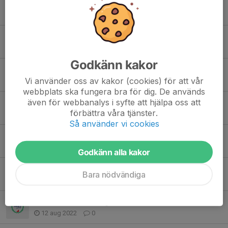
Tidigare nyheter
Rikslägret i Idre
16 apr, 14:11
0
Godkänn kakor
Nattraketen 2025/2026
Vi använder oss av kakor (cookies) för att vår
11 dec 2025
0
webbplats ska fungera bra för dig. De används
även för webbanalys i syfte att hjälpa oss att
Stafett-DM - lagen och information
förbättra våra tjänster.
18 sep 2025
0
Så använder vi cookies
Rikslägret i Idre 23-27 juni
15 apr 2025
0
Godkänn alla kakor
Sprintträning 27/9
Bara nödvändiga
27 sep 2022
0
Nu är det bara 4 dagar kvar!!
12 aug 2022
0