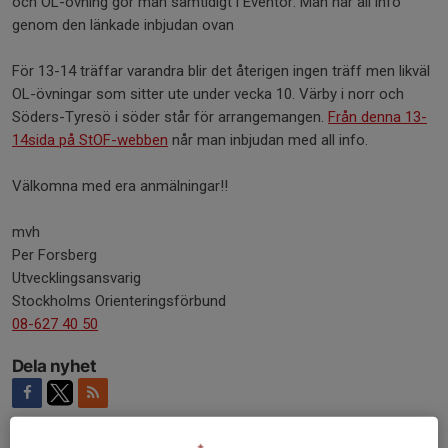
och OL-övning gör man samtidigt i Eventor. Man når all info
genom den länkade inbjudan ovan
För 13-14 träffar varandra blir det återigen ingen träff men likväl
OL-övningar som sitter ute under vecka 10. Värby i norr och
Söders-Tyresö i söder står för arrangemangen.
Från denna 13-
14sida på StOF-webben
når man inbjudan med all info.
Välkomna med era anmälningar!!
mvh
Per Forsberg
Utvecklingsansvarig
Stockholms Orienteringsförbund
08-627 40 50
Dela nyhet