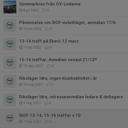
Sommarbrev från OV-Ledarna
8 jul 2022
0
Påminnelse om StOF violettläger, anmälan 17/6
16 jun 2022
0
13-14 träff på Ekerö 12 mars
7 mar 2022
0
15-16 träffar, Anmälan senast 21/12!!
15 dec 2021
0
Riksläger Idre, ingen klubbaktivitet i år
16 maj 2021
0
Riksläger Idre, intresseanmälan ledare & deltagare
3 maj 2021
0
StOF 13-14, 15-16 träffar v.10
7 mar 2021
0